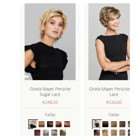
Gisela Mayer Perücke
Gisela Mayer Perücke St
Sugar Lace
Lace
€248,20
€526,60
Farbe
Farbe