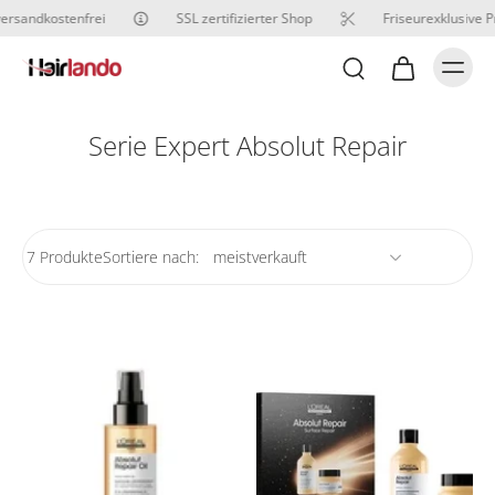
ersandkostenfrei
SSL zertifizierter Shop
Friseurexklusive P
Serie Expert Absolut Repair
7 Produkte
Sortiere nach: