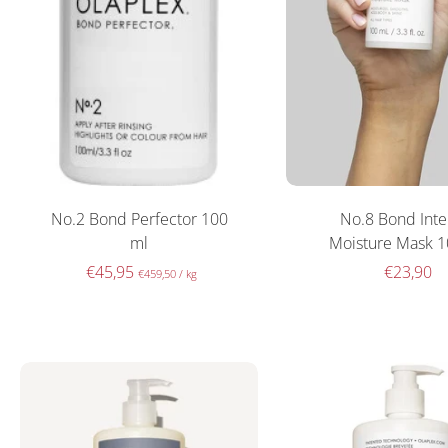
No.2 Bond Perfector 100
No.8 Bond Int
ml
Moisture Mask 
€45,95
€23,90
€459,50
/
kg