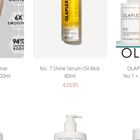
ense
No. 7 Shine Serum Oil Mist
OLAPL
100ml
80ml
No.1 + 
€33,95