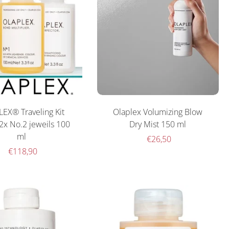
EX® Traveling Kit
Olaplex Volumizing Blow
2x No.2 jeweils 100
Dry Mist 150 ml
ml
€26,50
€118,90