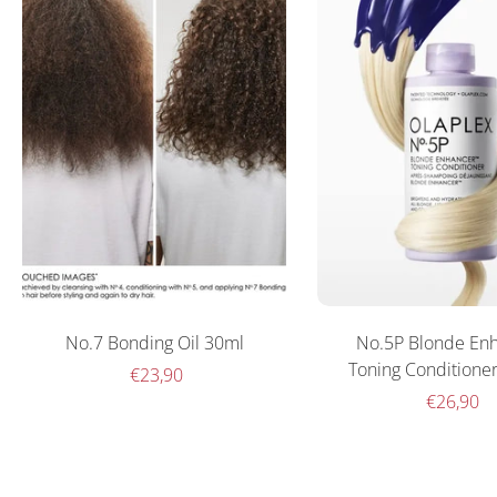
No.7 Bonding Oil 30ml
No.5P Blonde En
Toning Conditione
€23,90
€26,90