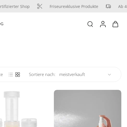
ifizierter Shop
Friseurexklusive Produkte
Ab 40 
OG
te
Sortiere nach: