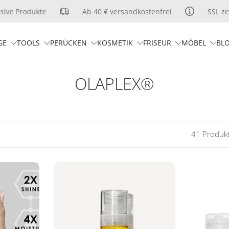
ive Produkte
Ab 40 € versandkostenfrei
SSL zert
GE
TOOLS
PERÜCKEN
KOSMETIK
FRISEUR
MÖBEL
BL
OLAPLEX®
41 Produk