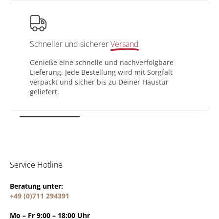
hneller und sicherer
Versand
Einfa
nieße eine schnelle und nachverfolgbare
Nicht 
eferung. Jede Bestellung wird mit Sorgfalt
eine 
rpackt und sicher bis zu Deiner Haustür
Umtau
iefert.
Deiner
Service Hotline
Beratung unter:
+49 (0)711 294391
Mo – Fr 9:00 – 18:00 Uhr