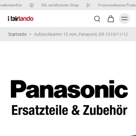
ndkostenfrei
SSL zertifizierter Shop
Friseurexklusive Produ
Startseite
>
Aufsteckkamm 15 mm, Panasonic ER-1510/11/12