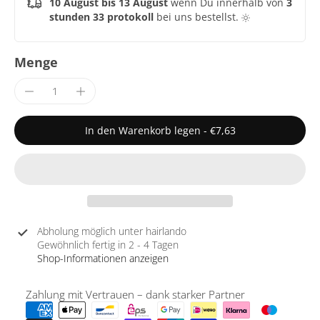
10 August bis 13 August
wenn Du innerhalb von
3
stunden 33 protokoll
bei uns bestellst.
Menge
In den Warenkorb legen
-
€7,63
Abholung möglich unter
hairlando
Gewöhnlich fertig in 2 - 4 Tagen
Shop-Informationen anzeigen
Zahlung mit Vertrauen – dank starker Partner