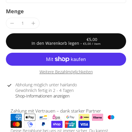
Menge
€5,00
In den Warenkorb legen
-
€5,00
/
item
Weitere Bezahlmöglichkeiten
Abholung möglich unter
hairlando
Gewöhnlich fertig in 2 - 4 Tagen
Shop-Informationen anzeigen
Zahlung mit Vertrauen – dank starker Partner
Deine Bezahlung bei uns ist immer sicher. Du kannst