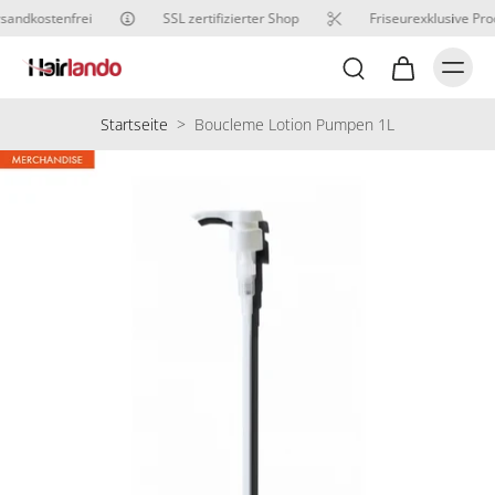
sandkostenfrei
SSL zertifizierter Shop
Friseurexklusive Pro
Startseite
>
Boucleme Lotion Pumpen 1L