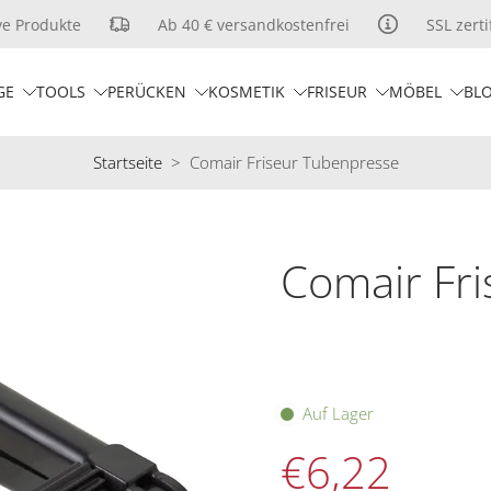
 Produkte
Ab 40 € versandkostenfrei
SSL zertifi
GE
TOOLS
PERÜCKEN
KOSMETIK
FRISEUR
MÖBEL
BL
Startseite
>
Comair Friseur Tubenpresse
Comair Fr
Auf Lager
€6,22