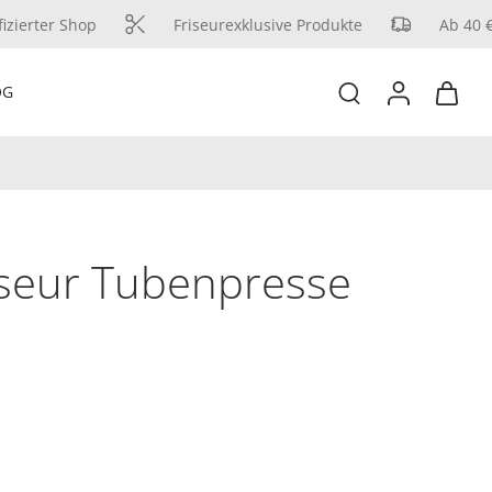
zierter Shop
Friseurexklusive Produkte
Ab 40 € 
OG
iseur Tubenpresse