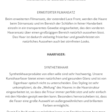
ERWEITERTER FILMANSATZ
Beim erweiterten Filmansatz, der extended Lace Front, werden die Haare
beim Stirnansatz und im Bereich der Schläfen in feiner Handarbeit
einzeln in ein transparentes Gewebe eingearbeitet, das den vorderen
Haaransatz über einen großzügigen Bereich natürlich aussehen lässt.
Das Haar ist dadurch vielseitig frisierbar und gewährleistet ein
natürliches Aussehen auch bei stirnfreien Looks.
HAARFASER:
SYNTHETIKHAAR
Synthetikhaarprodukte von ellen wille sind sehr hochwertig. Unsere
Kunsthaarfaser bietet einen natürlichen und gesunden Glanz und ist von
Eigenhaar optisch nicht zu unterscheiden. Das Styling ist sehr
unkompliziert, da die „Wellung“ des Haares in die Haarstruktur
eingearbeitet ist, so dass die Frisur immer perfekt sitzt und sehr einfach
mit den Händen gestylt werden kann. Besonders hervorzuheben ist, dass
die Faser eine große Auswahl an außergewöhnlichen und brillanten
Farben ermöglicht.
Damit Sie Ihr Kunsthaar möglichst lange zum Strahlen bringt, benutzen