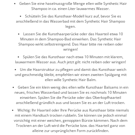
Geben Sie eine haselnussgroße Menge ellen wille Synthetic Hair
Shampoo in ca. einen Liter lauwarmes Wasser.
Schütteln Sie das Kunsthaar-Modell kurz auf, bevor Sie es
anschließend in das Wasserbad mit dem Synthetic Hair Shampoo
legen.
Lassen Sie die Kunsthaarperücke oder das Haarteil etwa 10
Minuten in dem Shampoo-Bad einwirken. Das Synthetic Hair
Shampoo wirkt selbstreinigend. Das Haar bitte nie reiben oder
wringen!
Spülen Sie das Kunsthaar nach etwa 10 Minuten mit klarem,
lauwarmem Wasser aus. Auch jetzt gilt: nicht reiben oder wringen!
Um die Haarstruktur zu pflegen und damit das Kunsthaar weich
und geschmeidig bleibt, empfehlen wir einen zweiten Spülgang mit
ellen wille Synthetic Hair Balm.
Geben Sie ein klein wenig des ellen wille Kunsthaar Balsams in ein
neues, frisches Wasserbad und lassen Sie es nochmals 10 Minuten
einwirken. Spülen Sie die Perücke oder das Oberkopfhaarteil
anschließend gründlich aus und lassen Sie es an der Luft trocken.
Wichtig: Ihr Haarteil oder Ihre Perücke aus Kunsthaar bitte niemals
mit einem Handtuch trocken rubbeln. Sie können sie jedoch einmal
vorsichtig mit einer weichen, genoppten Bürste kämmen. Nach dem
Trocknen an der Luft wird die Perücke bzw. das Haarteil ganz von
alleine zur ursprünglichen Form zurückfinden.