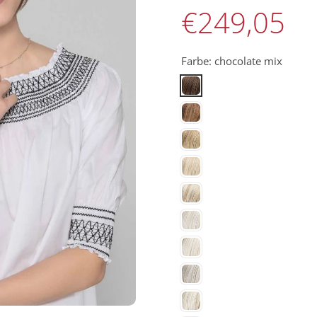
€249,05
Farbe:
chocolate mix