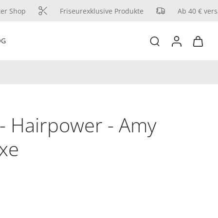
 Shop
Friseurexklusive Produkte
Ab 40 € versan
OG
e - Hairpower - Amy
uxe