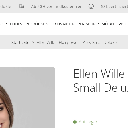
kte
Ab 40 € versandkostenfrei
SSL zertifizierter
GE
TOOLS
PERÜCKEN
KOSMETIK
FRISEUR
MÖBEL
BL
Startseite
>
Ellen Wille - Hairpower - Amy Small Deluxe
Ellen Will
Small Del
Auf Lager