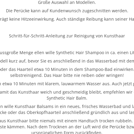
Große Auswahl an Modellen.
Die Perücke kann auf Kundenwunsch zugeschnitten werden.
rägt keine Hitzeeinwirkung. Auch ständige Reibung kann seiner Halt
Schritt-für-Schritt-Anleitung zur Reinigung von Kunsthaar
ussgroße Menge ellen wille Synthetic Hair Shampoo in ca. einen L
dell kurz auf, bevor Sie es anschließend in das Wasserbad mit de
oder das Haarteil etwa 10 Minuten in dem Shampoo-Bad einwirken.
selbstreinigend. Das Haar bitte nie reiben oder wringen!
 etwa 10 Minuten mit klarem, lauwarmem Wasser aus. Auch jetzt gi
amit das Kunsthaar weich und geschmeidig bleibt, empfehlen wir e
Synthetic Hair Balm.
len wille Kunsthaar Balsams in ein neues, frisches Wasserbad und 
ücke oder das Oberkopfhaarteil anschließend gründlich aus und lass
e aus Kunsthaar bitte niemals mit einem Handtuch trocken rubbeln. 
ste kämmen. Nach dem Trocknen an der Luft wird die Perücke bzw. 
ursprünglichen Form zurückfinden.