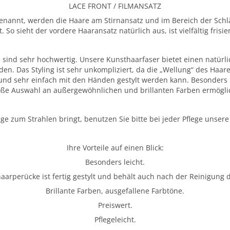
LACE FRONT / FILMANSATZ
enannt, werden die Haare am Stirnansatz und im Bereich der Schlä
So sieht der vordere Haaransatz natürlich aus, ist vielfältig frisie
e sind sehr hochwertig. Unsere Kunsthaarfaser bietet einen natür
en. Das Styling ist sehr unkompliziert, da die „Wellung“ des Haares
t und sehr einfach mit den Händen gestylt werden kann. Besonders 
oße Auswahl an außergewöhnlichen und brillanten Farben ermöglic
nge zum Strahlen bringt, benutzen Sie bitte bei jeder Pflege unse
Ihre Vorteile auf einen Blick:
Besonders leicht.
haarperücke ist fertig gestylt und behält auch nach der Reinigung 
Brillante Farben, ausgefallene Farbtöne.
Preiswert.
Pflegeleicht.