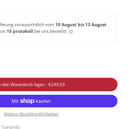
eferung voraussichtlich vom
10 August bis 13 August
von
15 protokoll
bei uns bestellst.
n den Warenkorb legen
-
€249,05
Weitere Bezahlmöglichkeiten
r
hairlando