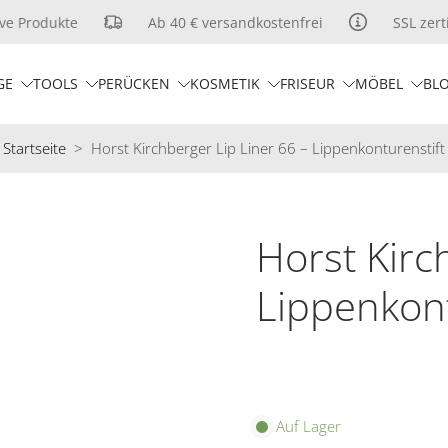
e Produkte
Ab 40 € versandkostenfrei
SSL zertif
GE
TOOLS
PERÜCKEN
KOSMETIK
FRISEUR
MÖBEL
BL
Startseite
>
Horst Kirchberger Lip Liner 66 – Lippenkonturenstift
Horst Kirc
Lippenkont
Auf Lager