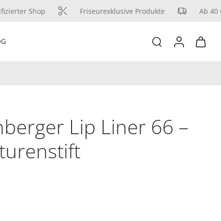
izierter Shop
Friseurexklusive Produkte
Ab 40 € 
OG
hberger Lip Liner 66 –
urenstift