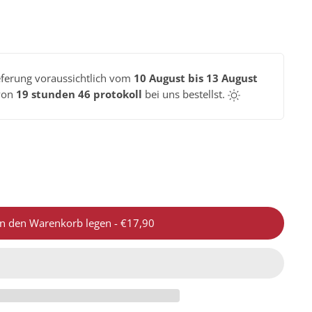
eferung voraussichtlich vom
10 August bis 13 August
von
19 stunden 46 protokoll
bei uns bestellst.
In den Warenkorb legen
-
€17,90