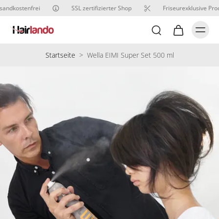
sandkostenfrei
SSL zertifizierter Shop
Friseurexklusive Prod
Startseite
>
Wella EIMI Super Set 500 ml