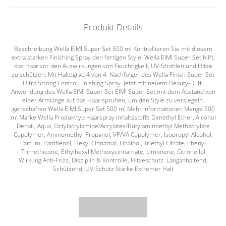
Produkt Details
Beschreibung Wella EIMI Super Set 500 ml Kontrollieren Sie mit diesem
extra starken Finishing Spray den fertigen Style. Wella EIMI Super Set hilft,
das Haar vor den Auswirkungen von Feuchtigkeit, UV-Strahlen und Hitze
zu schützen. Mit Haltegrad 4 von 4. Nachfolger des Wella Finish Super Set
Ultra Strong Control Finishing Spray. Jetzt mit neuem Beauty-Duft.
Anwendung des Wella EIMI Super Set EIMI Super Set mit dem Abstand von
einer Armlänge auf das Haar sprühen, um den Style zu versiegeln.
igenschaften Wella EIMI Super Set 500 ml Mehr Informationen Menge 500
ml Marke Wella Produkttyp Haarspray Inhaltsstoffe Dimethyl Ether, Alcohol
Denat., Aqua, Octylacrylamide/Acrylates/Butylaminoethyl Methacrylate
Copolymer, Aminomethyl Propanol, VP/VA Copolymer, Isopropyl Alcohol,
Parfum, Panthenol, Hexyl Cinnamal, Linalool, Triethyl Citrate, Phenyl
Trimethicone, Ethylhexyl Methoxycinnamate, Limonene, Citronellol
Wirkung Anti-Frizz, Disziplin & Kontrolle, Hitzeschutz, Langanhaltend,
Schützend, UV-Schutz Stärke Extremer Halt